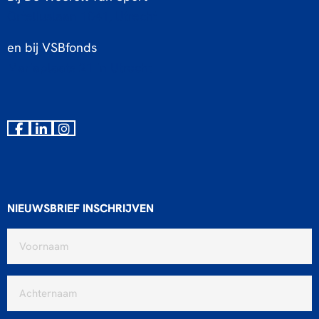
Orteliuslaan 1041, Utrecht
en bij VSBfonds
Mariaplaats 21 in Utrecht
Ga
Ga
Ga
naar
naar
naar
Facebook
LinkedIn
Instagram
NIEUWSBRIEF INSCHRIJVEN
Voornaam
*
Achternaam
*